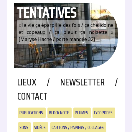
TENTATIVES
« la vie ça éparpille des fois / ça chélidoine
et copeaux / ça bleuit ça noisette »
[Maryse Hache / porte mangée 32]
LIEUX / NEWSLETTER /
CONTACT
PUBLICATIONS
BLOCK NOTE
PLUMES
LYCOPODES
SONS
VIDÉOS
CARTONS / PAPIERS / COLLAGES