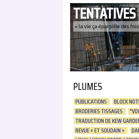
TENTATIVES
« la vie ça éparpille des fo
PLUMES
PUBLICATIONS
BLOCK NOT
BRODERIES TISSAGES
"VOU
TRADUCTION DE KEW GARDEN
REVUE « ET SOUDAIN »
DA