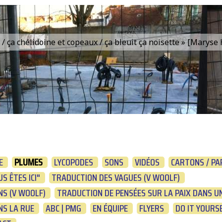
is / ça chélidoine et copeaux / ça bleuit ça noisette » [Marys
E
PLUMES
LYCOPODES
SONS
VIDÉOS
CARTONS / PA
S ÊTES ICI"
TRADUCTION DES VAGUES (V WOOLF)
S (V WOOLF)
TRADUCTION DE PENSÉES SUR LA PAIX DANS UN
NS LA RUE
ABC | PMG
EN ÉQUIPE
FLYERS
DO IT YOURS