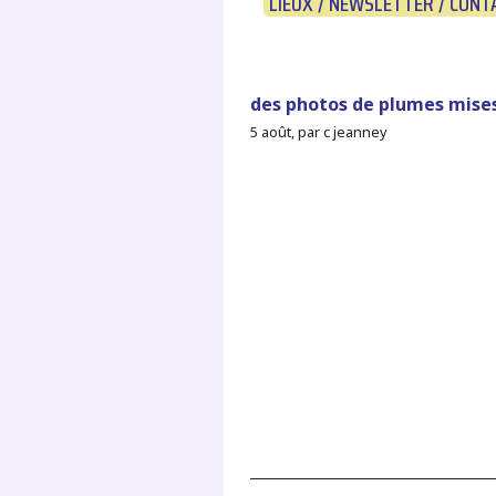
LIEUX / NEWSLETTER / CONT
des photos de plumes mises
5 août, par c jeanney