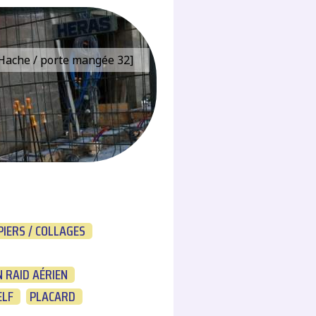
e Hache / porte mangée 32]
PIERS / COLLAGES
 RAID AÉRIEN
ELF
PLACARD