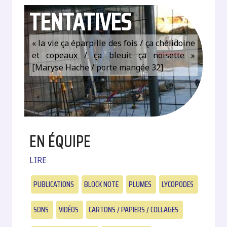
TENTATIVES
« la vie ça éparpille des fois / ça chélidoine
et copeaux / ça bleuit ça noisette »
[Maryse Hache / porte mangée 32]
EN ÉQUIPE
LIRE
PUBLICATIONS
BLOCK NOTE
PLUMES
LYCOPODES
SONS
VIDÉOS
CARTONS / PAPIERS / COLLAGES