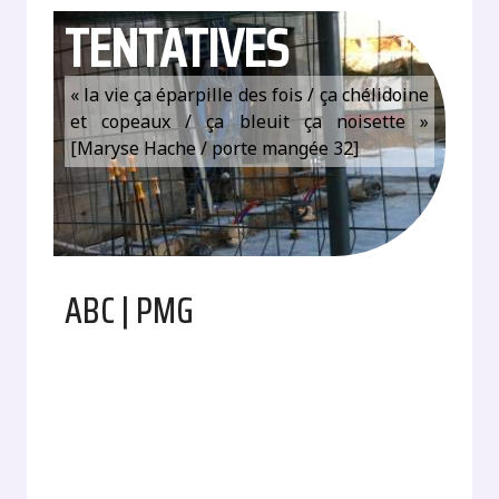
TENTATIVES
« la vie ça éparpille des fois / ça chélidoine
et copeaux / ça bleuit ça noisette »
[Maryse Hache / porte mangée 32]
ABC | PMG