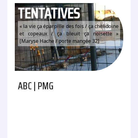
TENTATIVES
« la vie ça éparpille des fois / ça chélidoine
et copeaux / ça bleuit ça noisette »
[Maryse Hache / porte mangée 32]
ABC | PMG