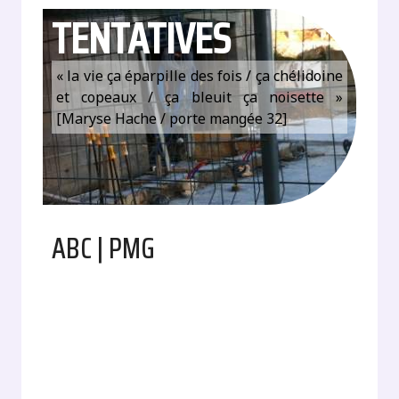
TENTATIVES
« la vie ça éparpille des fois / ça chélidoine
et copeaux / ça bleuit ça noisette »
[Maryse Hache / porte mangée 32]
ABC | PMG