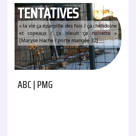
TENTATIVES
« la vie ça éparpille des fois / ça chélidoine
et copeaux / ça bleuit ça noisette »
[Maryse Hache / porte mangée 32]
ABC | PMG