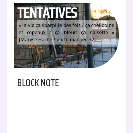
TENTATIVES
« la vie ça éparpille des fois / ça chélidoine
et copeaux / ça bleuit ça noisette »
[Maryse Hache / porte mangée 32]
BLOCK NOTE