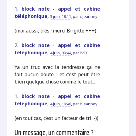
1.
block note - appel et cabine
téléphonique,
3 juin, 18:11
,
par
c jeanney
(moi aussi, très ! merci Brigitte +++)
2.
block note - appel et cabine
téléphonique,
4 juin, 09:44
,
par
PdB
Ya un truc avec la tendresse ça ne
fait aucun doute - et c’est peut être
bien quelque chose comme le tout...
1.
block note - appel et cabine
téléphonique,
4 juin, 10:40
,
par
c jeanney
(en tout cas, c’est un facteur de tri :-))
Un message, un commentaire ?