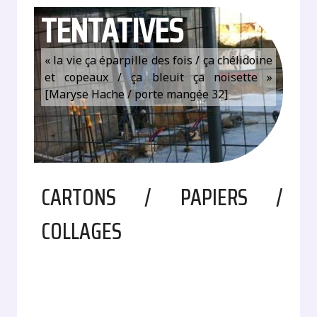
TENTATIVES
« la vie ça éparpille des fois / ça chélidoine
et copeaux / ça bleuit ça noisette »
[Maryse Hache / porte mangée 32]
CARTONS / PAPIERS /
COLLAGES