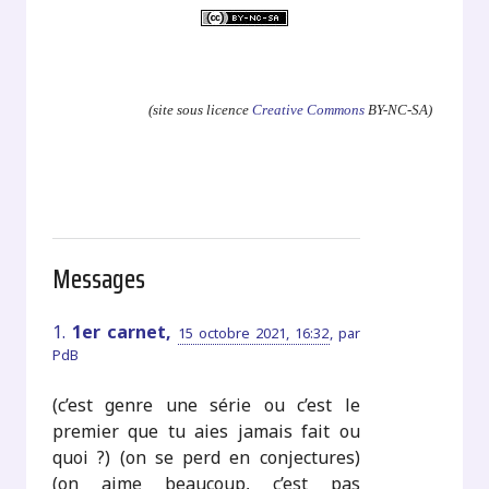
.
(site sous licence
Creative Commons
BY-NC-SA)
Messages
1.
1er carnet,
15 octobre 2021, 16:32
,
par
PdB
(c’est genre une série ou c’est le
premier que tu aies jamais fait ou
quoi ?) (on se perd en conjectures)
(on aime beaucoup, c’est pas