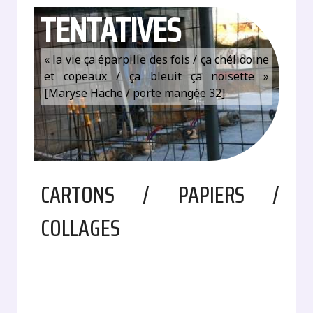
TENTATIVES
« la vie ça éparpille des fois / ça chélidoine
et copeaux / ça bleuit ça noisette »
[Maryse Hache / porte mangée 32]
CARTONS / PAPIERS /
COLLAGES