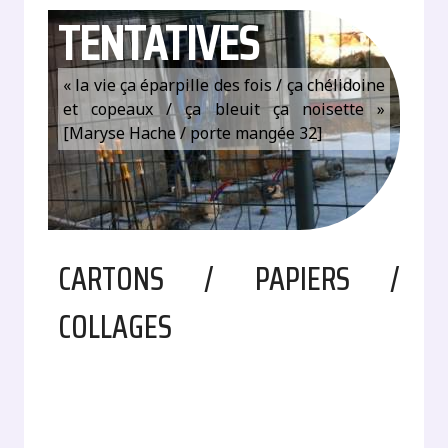
TENTATIVES
« la vie ça éparpille des fois / ça chélidoine
et copeaux / ça bleuit ça noisette »
[Maryse Hache / porte mangée 32]
CARTONS / PAPIERS /
COLLAGES