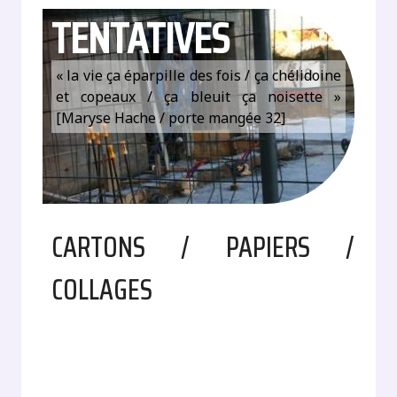
TENTATIVES
« la vie ça éparpille des fois / ça chélidoine
et copeaux / ça bleuit ça noisette »
[Maryse Hache / porte mangée 32]
CARTONS / PAPIERS /
COLLAGES