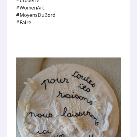
#broderie
#WomenArt
#MoyensDuBord
#Faire