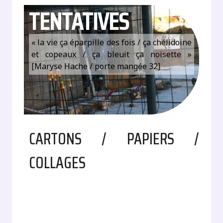
TENTATIVES
« la vie ça éparpille des fois / ça chélidoine
et copeaux / ça bleuit ça noisette »
[Maryse Hache / porte mangée 32]
CARTONS / PAPIERS /
COLLAGES