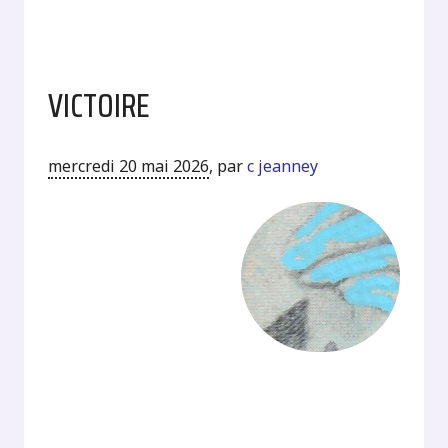
VICTOIRE
mercredi 20 mai 2026
,
par
c jeanney