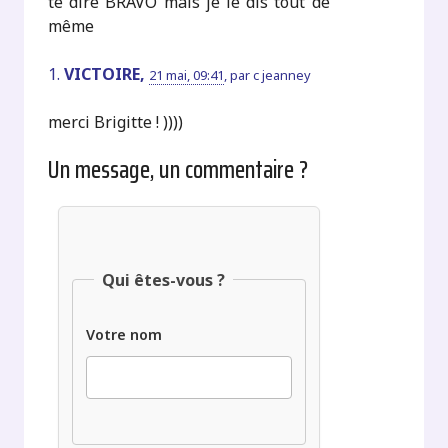
te dire BRAVO mais je le dis tout de
même
1.
VICTOIRE,
21 mai, 09:41
,
par
c jeanney
merci Brigitte ! ))))
Un message, un commentaire ?
Qui êtes-vous ?
Votre nom