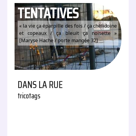
TENTATIVES
« la vie ça éparpille des fois / ça chélidoine
et copeaux / ça bleuit ça noisette »
[Maryse Hache / porte mangée 32]
DANS LA RUE
tricotags