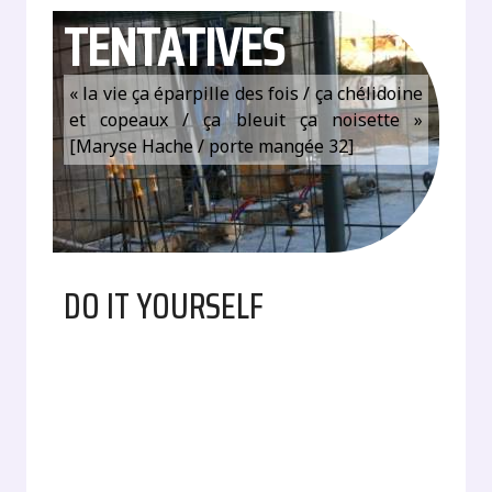
TENTATIVES
« la vie ça éparpille des fois / ça chélidoine
et copeaux / ça bleuit ça noisette »
[Maryse Hache / porte mangée 32]
DO IT YOURSELF