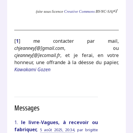
</
(site sous licence
Creative Commons
BY-NC-SA)
[
1
]
me contacter par mail,
chjeanney[@]gmail.com
, ou
cjeanney[@]ecomail.fr
, et je ferai, en votre
honneur, une offrande à la déesse du papier,
Kawakami Gozen
Messages
1.
le livre-Vagues, à recevoir ou
fabriquer,
5 août 2025, 20:34
,
par
brigitte