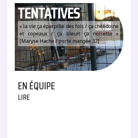
TENTATIVES
« la vie ça éparpille des fois / ça chélidoine
et copeaux / ça bleuit ça noisette »
[Maryse Hache / porte mangée 32]
EN ÉQUIPE
LIRE