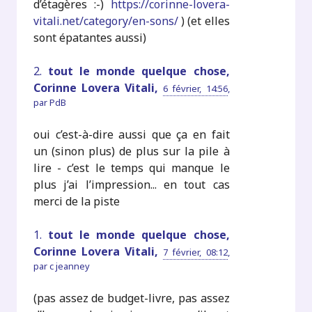
d’étagères :-)
https://corinne-lovera-
vitali.net/category/en-sons/
) (et elles
sont épatantes aussi)
2.
tout le monde quelque chose,
Corinne Lovera Vitali,
6 février, 14:56
,
par
PdB
oui c’est-à-dire aussi que ça en fait
un (sinon plus) de plus sur la pile à
lire - c’est le temps qui manque le
plus j’ai l’impression... en tout cas
merci de la piste
1.
tout le monde quelque chose,
Corinne Lovera Vitali,
7 février, 08:12
,
par
c jeanney
(pas assez de budget-livre, pas assez