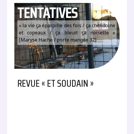
TENTATIVES
« la vie ça éparpille des fois / ça chélidoine
et copeaux / ça bleuit ça noisette »
[Maryse Hache / porte mangée 32]
REVUE « ET SOUDAIN »