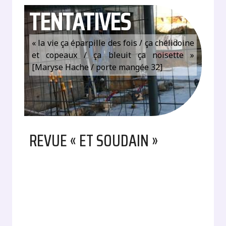
TENTATIVES
« la vie ça éparpille des fois / ça chélidoine
et copeaux / ça bleuit ça noisette »
[Maryse Hache / porte mangée 32]
REVUE « ET SOUDAIN »