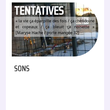
TENTATIVES
« la vie ça éparpille des fois / ça chélidoine
et copeaux / ça bleuit ça noisette »
[Maryse Hache / porte mangée 32]
SONS