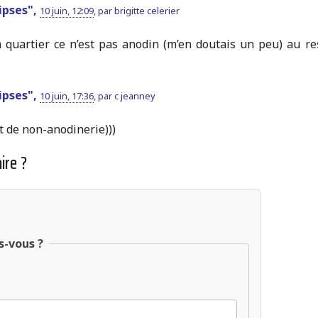
lipses",
10 juin, 12:09
,
par
brigitte celerier
 quartier ce n’est pas anodin (m’en doutais un peu) au rest
lipses",
10 juin, 17:36
,
par
c jeanney
at de non-anodinerie)))
ire ?
s-vous ?