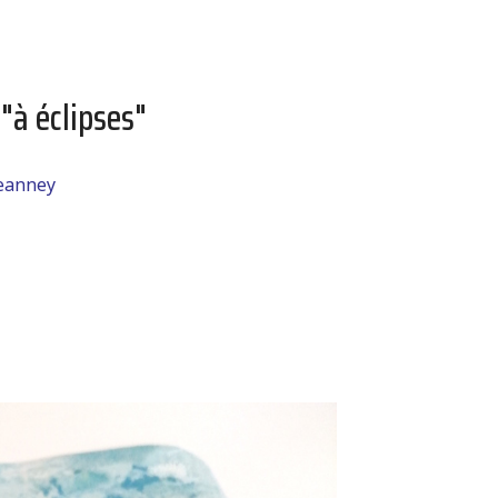
"à éclipses"
jeanney