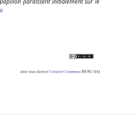
papillon paraissent initialement sur le
Nu
(site sous licence
Creative Commons
BY-NC-SA)