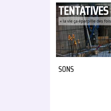
TENTATIVES
« la vie ça éparpille des fo
SONS