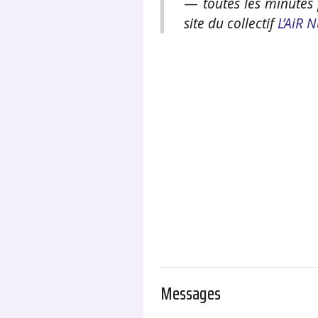
—
toutes les minutes 
site du collectif
L’AiR 
.
Messages