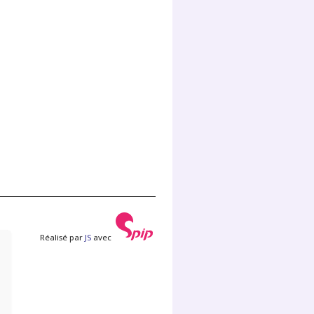
Réalisé par
JS
avec