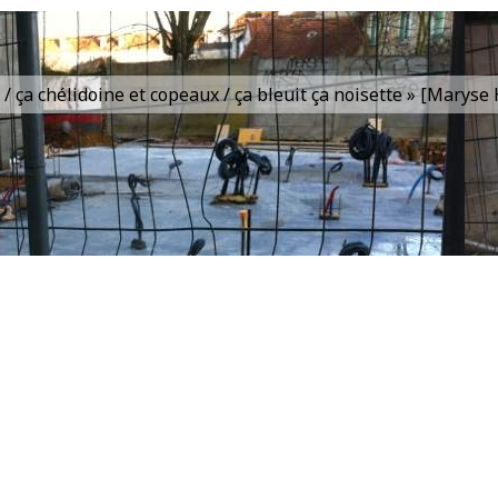
is / ça chélidoine et copeaux / ça bleuit ça noisette » [Marys