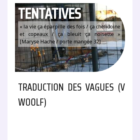
TENTATIVES
« la vie ça éparpille des fois / ça chélidoine
et copeaux / ça bleuit ça noisette »
[Maryse Hache / porte mangée 32]
TRADUCTION DES VAGUES (V
WOOLF)