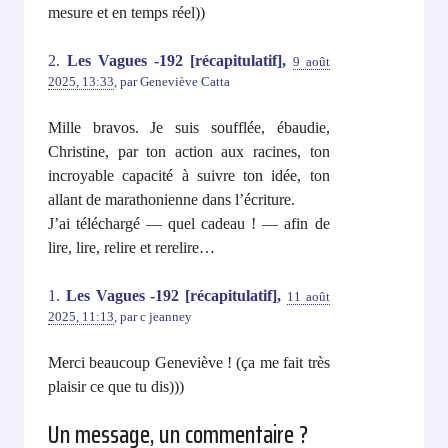
mesure et en temps réel))
2.
Les Vagues -192 [récapitulatif],
9 août
2025, 13:33
,
par
Geneviève Catta
Mille bravos. Je suis soufflée, ébaudie,
Christine, par ton action aux racines, ton
incroyable capacité à suivre ton idée, ton
allant de marathonienne dans l’écriture.
J’ai téléchargé — quel cadeau ! — afin de
lire, lire, relire et rerelire…
1.
Les Vagues -192 [récapitulatif],
11 août
2025, 11:13
,
par
c jeanney
Merci beaucoup Geneviève ! (ça me fait très
plaisir ce que tu dis)))
Un message, un commentaire ?