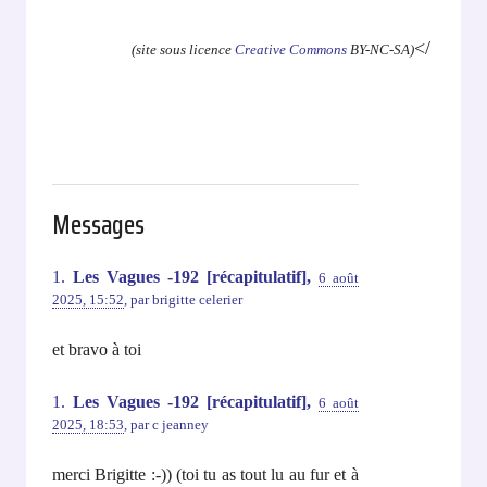
</
(site sous licence
Creative Commons
BY-NC-SA)
Messages
1.
Les Vagues -192 [récapitulatif],
6 août
2025, 15:52
,
par
brigitte celerier
et bravo à toi
1.
Les Vagues -192 [récapitulatif],
6 août
2025, 18:53
,
par
c jeanney
merci Brigitte :-)) (toi tu as tout lu au fur et à