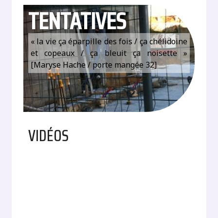
TENTATIVES
« la vie ça éparpille des fois / ça chélidoine
et copeaux / ça bleuit ça noisette »
[Maryse Hache / porte mangée 32]
VIDÉOS