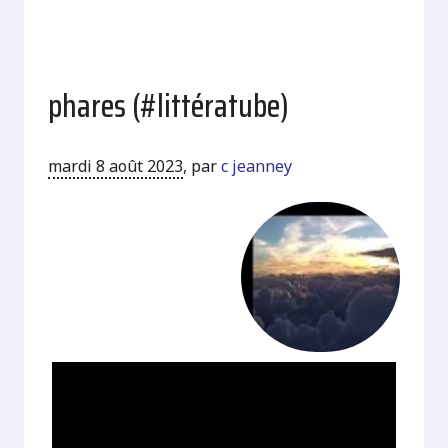
phares (#littératube)
mardi 8 août 2023
,
par
c jeanney