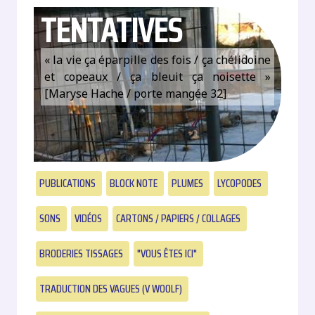
TENTATIVES
« la vie ça éparpille des fois / ça chélidoine
et copeaux / ça bleuit ça noisette »
[Maryse Hache / porte mangée 32]
PUBLICATIONS
BLOCK NOTE
PLUMES
LYCOPODES
SONS
VIDÉOS
CARTONS / PAPIERS / COLLAGES
BRODERIES TISSAGES
"VOUS ÊTES ICI"
TRADUCTION DES VAGUES (V WOOLF)